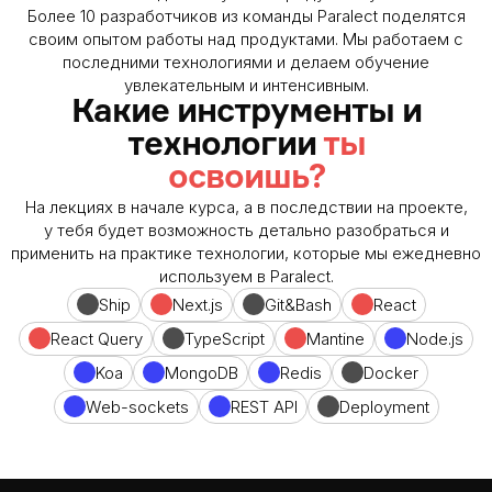
Более 10 разработчиков из команды Paralect поделятся
своим опытом работы над продуктами. Мы работаем с
последними технологиями и делаем обучение
увлекательным и интенсивным.
Какие инструменты и
технологии
ты
?
освоишь
На лекциях в начале курса, а в последствии на проекте,
у тебя будет возможность детально разобраться и
применить на практике технологии, которые мы ежедневно
используем в Paralect.
Ship
Next.js
Git&Bash
React
React Query
TypeScript
Mantine
Node.js
Koa
MongoDB
Redis
Docker
Web-sockets
REST API
Deployment