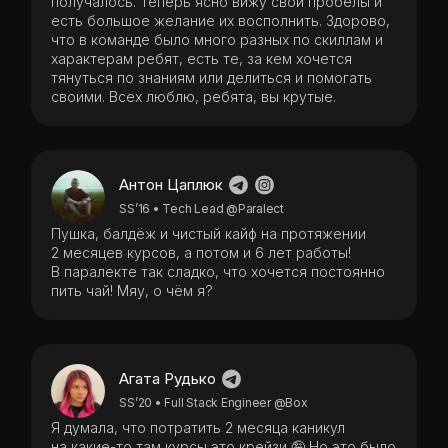
получалось. Теперь ясно вижу свои пробелы и
есть большое желание их восполнить. Здорово,
что в команде было много разных по скиллам и
характерам ребят, есть те, за кем хочется
тянуться по знаниям или делиться и помогать
своими. Всех люблю, ребята, вы крутые.
Антон Цаплюк
SS’16 • Tech Lead @Paralect
Пушка, балдёж и чистый кайф на протяжении
2 месяцев курсов, а потом и 6 лет работы!
В паралекте так сладко, что хочется постоянно
пить чай! Мяу, о чём я?
Агата Рудько
SS’20 • Full Stack Engineer @Box
Я думала, что потратить 2 месяца каникул
на какие-то там курсы это крейзи 🤪 Но это было